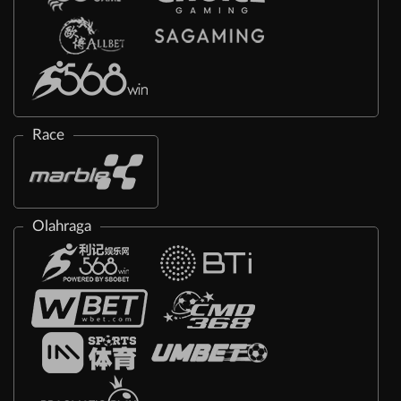
Race
Olahraga