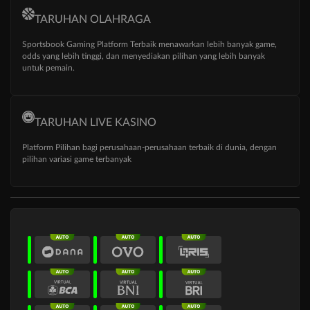
TARUHAN OLAHRAGA
Sportsbook Gaming Platform Terbaik menawarkan lebih banyak game,
odds yang lebih tinggi, dan menyediakan pilihan yang lebih banyak
untuk pemain.
TARUHAN LIVE KASINO
Platform Pilihan bagi perusahaan-perusahaan terbaik di dunia, dengan
pilihan variasi game terbanyak