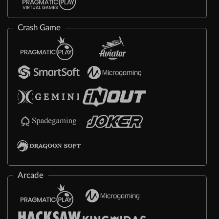
Crash Game
Arcade