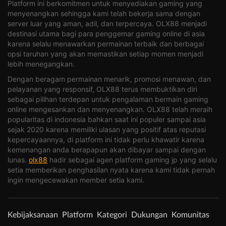
Platform ini berkomitmen untuk menyediakan gaming yang
menyenangkan sehingga kami telah bekerja sama dengan
server luar yang aman, adil, dan terpercaya. OLX88 menjadi
destinasi utama bagi para penggemar gaming online di asia
karena selalu menawarkan permainan terbaik dan berbagai
opsi taruhan yang akan memastikan setiap momen menjadi
lebih menegangkan.
Dengan beragam permainan menarik, promosi menawan, dan
pelayanan yang responsif, OLX88 terus membuktikan diri
sebagai pilihan terdepan untuk pengalaman bermain gaming
online mengesankan dan menyenangkan. OLX88 telah meraih
popularitas di indonesia bahkan saat ini populer sampai asia
sejak 2020 karena memiliki ulasan yang positif atas reputasi
kepercayaannya, di platform ini tidak perlu khawatir karena
kemenangan anda berapapun akan dibayar sampai dengan
lunas.
olx88
hadir sebagai agen platform gaming jp yang selalu
setia memberikan penghasilan nyata karena kami tidak pernah
ingin mengecewakan member setia kami.
Kebijaksanaan
Platform
Kategori
Dukungan
Komunitas