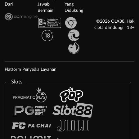
Dari
Jawab
Yang
Bermain
Didukung
©2026 OLX88. Hak
cipta dilindungi | 18+
Platform Penyedia Layanan
Slots