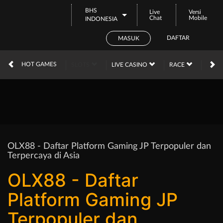
BHS
Live
Versi
Chat
Mobile
INDONESIA
DAFTAR
MASUK
IDR
HOT GAMES
SLOTS
LIVE CASINO
RACE
OLA
VPLUS
SEMUA
PERMAINAN