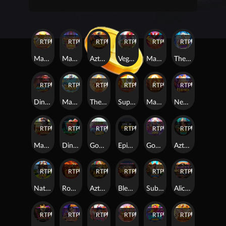
RTP
96%
RTP
96%
RTP
96%
RTP
95%
RTP
96%
RTP
97%
Mahjong Legend
Mahjong Legend Xmas
Aztec Legend
Veggies Bonanza
Mahjong of the Phoenix
The Beat of Olympus 1000
RTP
98%
RTP
96%
RTP
97%
RTP
98%
RTP
95%
RTP
98%
Dino Gems
Mahjong of the White Tiger
The Monkey King
Super Ace X
Mahjong Legacy
Neko Reborn
RTP
97%
RTP
96%
RTP
96%
RTP
98%
RTP
97%
RTP
97%
Mafia Ways
Dino Pops
Government Disco
Epic of Aztec
Government Joke
Aztec Empire 1000
RTP
97%
RTP
96%
RTP
94%
RTP
93%
RTP
83%
RTP
81%
Natural Ace
Roma Kingdom
Aztec Empire
Blessing of the Dragon
Subway Runner
Alice's Wonder
RTP
87%
RTP
82%
RTP
89%
RTP
85%
RTP
87%
RTP
83%