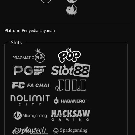
Platform Penyedia Layanan
Slots