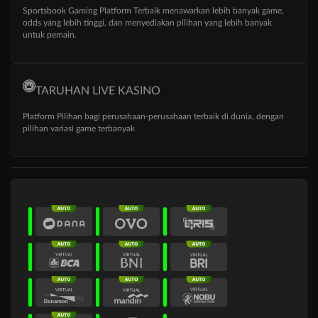
Sportsbook Gaming Platform Terbaik menawarkan lebih banyak game,
odds yang lebih tinggi, dan menyediakan pilihan yang lebih banyak
untuk pemain.
TARUHAN LIVE KASINO
Platform Pilihan bagi perusahaan-perusahaan terbaik di dunia, dengan
pilihan variasi game terbanyak