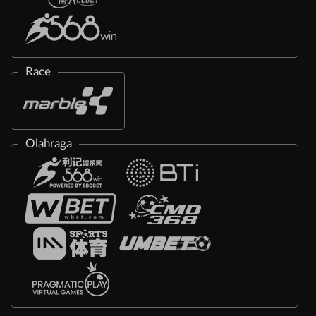
Race
Olahraga