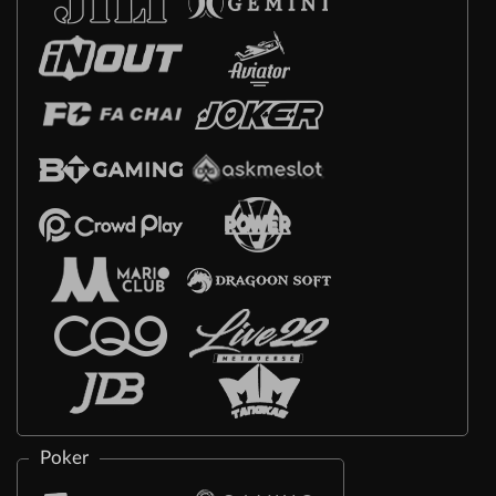
Poker