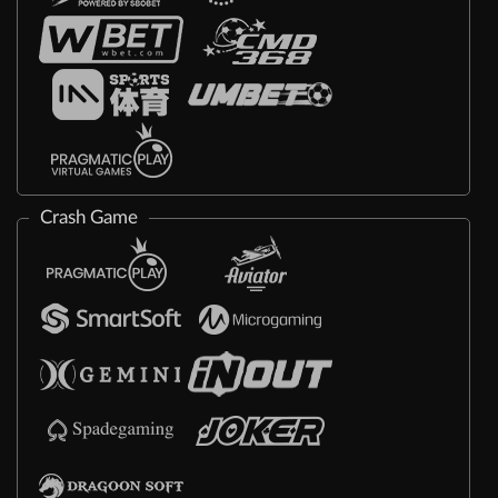
Crash Game