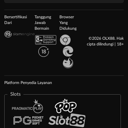
Bersertifikasi
Tanggung
Browser
Dari
Jawab
Yang
Bermain
Didukung
©2026 OLX88. Hak
cipta dilindungi | 18+
Platform Penyedia Layanan
Slots