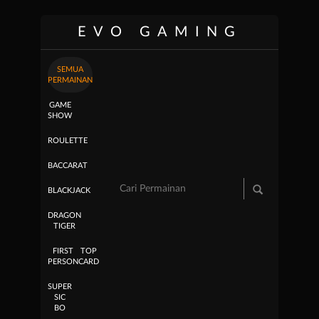
EVO GAMING
SEMUA
PERMAINAN
GAME
SHOW
ROULETTE
BACCARAT
BLACKJACK
DRAGON
TIGER
FIRST
TOP
PERSON
CARD
SUPER
SIC
BO