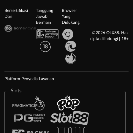
Bersertifikasi
Tanggung
Browser
Dari
Jawab
Yang
Bermain
Didukung
©2026 OLX88. Hak
cipta dilindungi | 18+
Platform Penyedia Layanan
Slots