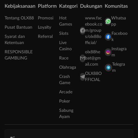
Kebijaksanaan
Platform
Kategori
Dukungan
Komunitas
Tentang OLX88
Promosi
Hot
www.fac
Whatsa
Games
ebook.co
pp
Pusat Bantuan
Loyalty
m/group
Slots
Faceboo
Syarat dan
Referral
s/olx88o
k
Ketentuan
Live
fficial/
Casino
Instagra
RESPONSIBLE
olx88he
m
GAMBLING
Race
bat@gm
ail.com
Telegra
Olahraga
m
OLX88O
Crash
FFICIAL
Game
Arcade
Poker
Sabung
Ayam