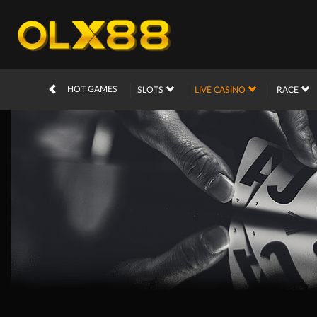
HOT GAMES
SLOTS
LIVE CASINO
RACE