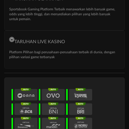
Sportsbook Gaming Platform Terbaik menawarkan lebih banyak game,
odds yang lebih tinggi, dan menyediakan pilihan yang lebih banyak
untuk pemain.
TARUHAN LIVE KASINO
Platform Pilihan bagi perusahaan-perusahaan terbaik di dunia, dengan
pilihan variasi game terbanyak