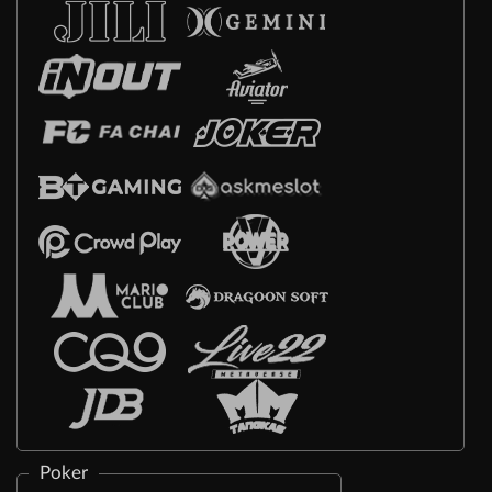
Poker