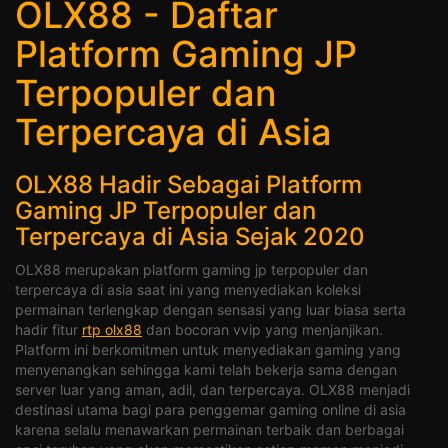
OLX88 - Daftar
Platform Gaming JP
Terpopuler dan
Terpercaya di Asia
OLX88 Hadir Sebagai Platform
Gaming JP Terpopuler dan
Terpercaya di Asia Sejak 2020
OLX88 merupakan platform gaming jp terpopuler dan
terpercaya di asia saat ini yang menyediakan koleksi
permainan terlengkap dengan sensasi yang luar biasa serta
hadir fitur
rtp olx88
dan bocoran vvip yang menjanjikan.
Platform ini berkomitmen untuk menyediakan gaming yang
menyenangkan sehingga kami telah bekerja sama dengan
server luar yang aman, adil, dan terpercaya. OLX88 menjadi
destinasi utama bagi para penggemar gaming online di asia
karena selalu menawarkan permainan terbaik dan berbagai