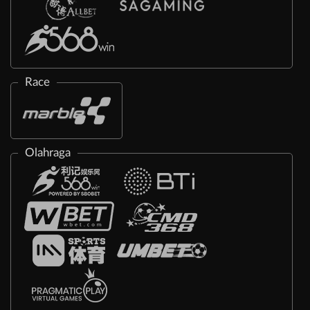
Race
Olahraga