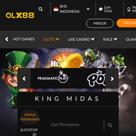
BHS
Live
Ve
Chat
M
INDONESIA
DAFTA
MASUK
IDR
12,689,495,
HOT GAMES
SLOTS
LIVE CASINO
RACE
OLA
KING MIDAS
SEMUA
PERMAINAN
SLOTS
TOP
20