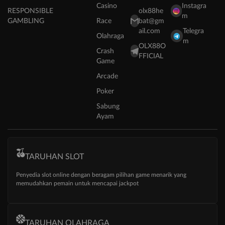
Casino
Instagra
RESPONSIBLE
olx88he
m
GAMBLING
Race
bat@gm
ail.com
Telegra
Olahraga
m
OLX88O
Crash
FFICIAL
Game
Arcade
Poker
Sabung
Ayam
TARUHAN SLOT
Penyedia slot online dengan beragam pilihan game menarik yang
memudahkan pemain untuk mencapai jackpot
TARUHAN OLAHRAGA