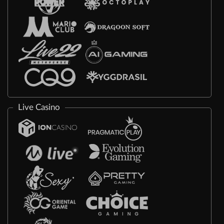
Live Casino