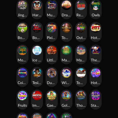
Jingle Balls
Harlequin Carnival
Munchies
Dragon Tribe
Remember Gulag
Owls
Bonus Bunnies
Book Of Shadows
Pixies vs Pirates
Tomb of Akhenaten
Outsourced: Payday
Hot Nudge
Monkey's Gold xPays
Ice Ice Yeti
Little Bighorn
Mayan Magic Wildfire
Manhattan Goes Wild
The Creepy Carnival
Coins of Fortune
Tesla Jolt
Dungeon Quest
WiXX
Tombstone
Hot 4 Cash
Fruits
Immortal Fruits
Gaelic Gold
Golden Genie And The Walking Wilds
Thor: Hammer Time
Starstruck