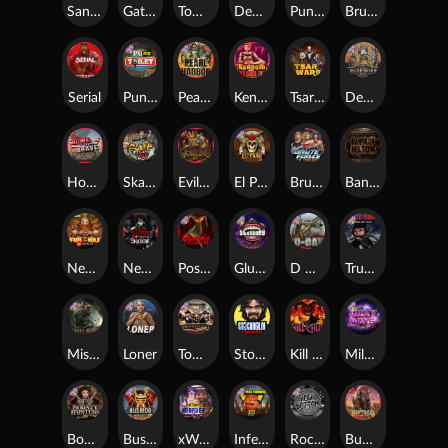
San Quentin xWays
Gator Hunters
Tombstone Slaughter
Dead, Dead, or Deader
Punk Rocker 2
Brute Force
Serial
Punk Toilet
Pearl Harbor
Kenneth Must Die
Tsar Wars
Deadwood R.I.P
Home of the Brave
Skate or Die
Evil Goblins xBomb
El Pasa Gunfight xNudge
Brute Force: Alien Onslaught
Bangkok Hilton
Nexus Fire In The Hole xBomb
Nexus Blood & Shadow
Possessed
Gluttony
D Day
True Grit Redemption
Misery Mining
Loner
Tombstone No Mercy
Stockholm Syndrome
Kill Em All
Milky Ways
Bounty Hunters xNudge®
Bushido Way xNudge
xWays Hoarder 2
Infectious 5 xWays
Rock Bottom
Buffalo Hunter