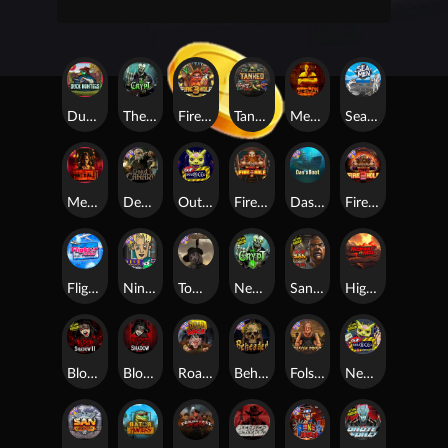
Duck Hunters
The Crypt
Fire in the Hole 3
Tanked
Mental
Seamen
Mental 2
Dead Canary
Outsourced
Fire In The Hole xBomb
Das xBoot
Fire in the Hole 2
Flight Mode
Nine To Five
Tombstone RIP
Nexus The Crypt
San Quentin 2: Death Row
Highway to Hell
Blood & Shadow 2
Blood & Shadow
Road Rage
Beheaded
Folsom Prison
Nexus Outsourced