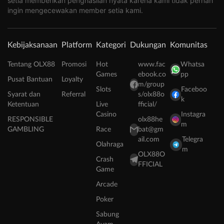
setia memberikan penghasilan nyata karena kami tidak pernah
ingin mengecewakan member setia kami.
Kebijaksanaan
Platform
Kategori
Dukungan
Komunitas
Tentang OLX88
Promosi
Hot
www.fac
Whatsa
Games
ebook.co
pp
Pusat Bantuan
Loyalty
m/group
Slots
Faceboo
Syarat dan
Referral
s/olx88o
k
Ketentuan
Live
fficial/
Casino
Instagra
RESPONSIBLE
olx88he
m
GAMBLING
Race
bat@gm
ail.com
Telegra
Olahraga
m
OLX88O
Crash
FFICIAL
Game
Arcade
Poker
Sabung