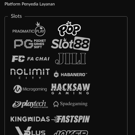
Platform Penyedia Layanan
Slots