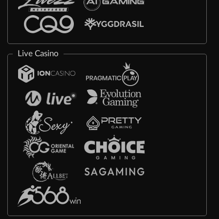
Live Casino