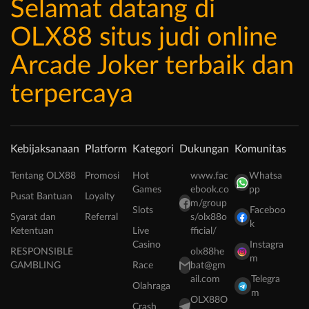
Selamat datang di
OLX88 situs judi online
Arcade Joker terbaik dan
terpercaya
Kebijaksanaan
Platform
Kategori
Dukungan
Komunitas
Tentang OLX88
Promosi
Hot
www.fac
Whatsa
Games
ebook.co
pp
Pusat Bantuan
Loyalty
m/group
Slots
Faceboo
Syarat dan
Referral
s/olx88o
k
Ketentuan
Live
fficial/
Casino
Instagra
RESPONSIBLE
olx88he
m
GAMBLING
Race
bat@gm
ail.com
Telegra
Olahraga
m
OLX88O
Crash