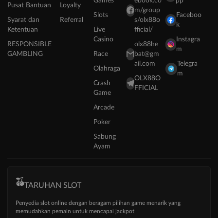
Games
ebook.co
pp
Pusat Bantuan
Loyalty
m/group
Slots
Faceboo
Syarat dan
Referral
s/olx88o
k
Ketentuan
Live
fficial/
Casino
Instagra
RESPONSIBLE
olx88he
m
GAMBLING
Race
bat@gm
ail.com
Telegra
Olahraga
m
OLX88O
Crash
FFICIAL
Game
Arcade
Poker
Sabung
Ayam
TARUHAN SLOT
Penyedia slot online dengan beragam pilihan game menarik yang
memudahkan pemain untuk mencapai jackpot