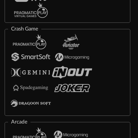
Crash Game
Arcade