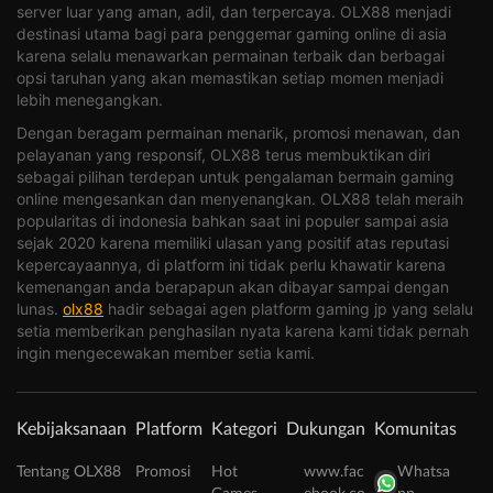
server luar yang aman, adil, dan terpercaya. OLX88 menjadi
destinasi utama bagi para penggemar gaming online di asia
karena selalu menawarkan permainan terbaik dan berbagai
opsi taruhan yang akan memastikan setiap momen menjadi
lebih menegangkan.
Dengan beragam permainan menarik, promosi menawan, dan
pelayanan yang responsif, OLX88 terus membuktikan diri
sebagai pilihan terdepan untuk pengalaman bermain gaming
online mengesankan dan menyenangkan. OLX88 telah meraih
popularitas di indonesia bahkan saat ini populer sampai asia
sejak 2020 karena memiliki ulasan yang positif atas reputasi
kepercayaannya, di platform ini tidak perlu khawatir karena
kemenangan anda berapapun akan dibayar sampai dengan
lunas.
olx88
hadir sebagai agen platform gaming jp yang selalu
setia memberikan penghasilan nyata karena kami tidak pernah
ingin mengecewakan member setia kami.
Kebijaksanaan
Platform
Kategori
Dukungan
Komunitas
Tentang OLX88
Promosi
Hot
www.fac
Whatsa