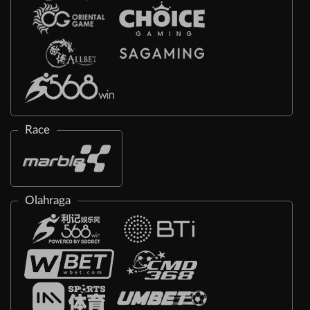
Race
Olahraga