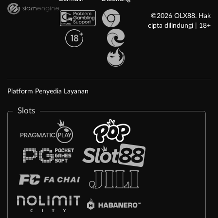
©2026 OLX88. Hak
cipta dilindungi | 18+
Platform Penyedia Layanan
Slots