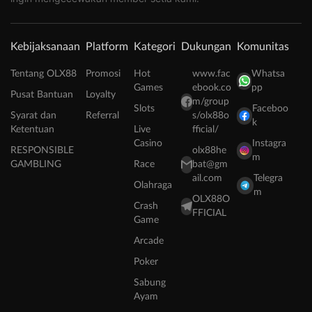
Kebijaksanaan
Platform
Kategori
Dukungan
Komunitas
Tentang OLX88
Promosi
Hot
www.fac
Whatsa
Games
ebook.co
pp
Pusat Bantuan
Loyalty
m/group
Slots
Faceboo
Syarat dan
Referral
s/olx88o
k
Ketentuan
Live
fficial/
Casino
Instagra
RESPONSIBLE
olx88he
m
GAMBLING
Race
bat@gm
ail.com
Telegra
Olahraga
m
OLX88O
Crash
FFICIAL
Game
Arcade
Poker
Sabung
Ayam