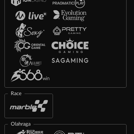
Race
Olahraga