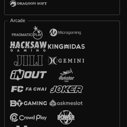
Arcade