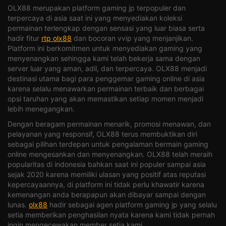
OLX88 merupakan platform gaming jp terpopuler dan
terpercaya di asia saat ini yang menyediakan koleksi
permainan terlengkap dengan sensasi yang luar biasa serta
hadir fitur
rtp olx88
dan bocoran vvip yang menjanjikan.
Platform ini berkomitmen untuk menyediakan gaming yang
menyenangkan sehingga kami telah bekerja sama dengan
server luar yang aman, adil, dan terpercaya. OLX88 menjadi
destinasi utama bagi para penggemar gaming online di asia
karena selalu menawarkan permainan terbaik dan berbagai
opsi taruhan yang akan memastikan setiap momen menjadi
lebih menegangkan.
Dengan beragam permainan menarik, promosi menawan, dan
pelayanan yang responsif, OLX88 terus membuktikan diri
sebagai pilihan terdepan untuk pengalaman bermain gaming
online mengesankan dan menyenangkan. OLX88 telah meraih
popularitas di indonesia bahkan saat ini populer sampai asia
sejak 2020 karena memiliki ulasan yang positif atas reputasi
kepercayaannya, di platform ini tidak perlu khawatir karena
kemenangan anda berapapun akan dibayar sampai dengan
lunas.
olx88
hadir sebagai agen platform gaming jp yang selalu
setia memberikan penghasilan nyata karena kami tidak pernah
ingin mengecewakan member setia kami.