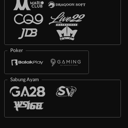
Poker
Sabung Ayam