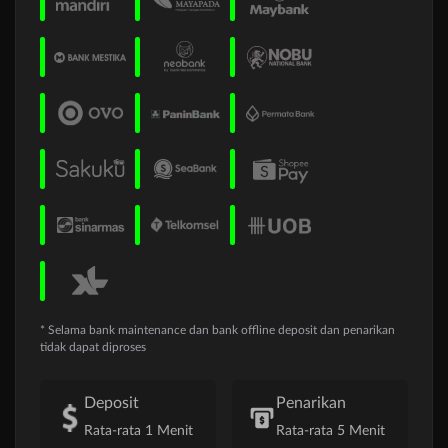
* Selama bank maintenance dan bank offline deposit dan penarikan
tidak dapat diproses
Deposit
Penarikan
Rata-rata 1 Menit
Rata-rata 5 Menit