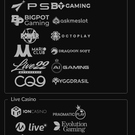
Live Casino