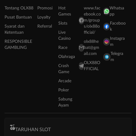
Tentang OLX88
Promosi
Hot
www.fac
Whatsa
Games
ebook.co
pp
Pusat Bantuan
Loyalty
m/group
Slots
Faceboo
Syarat dan
Referral
s/olx88o
k
Ketentuan
Live
fficial/
Casino
Instagra
RESPONSIBLE
olx88he
m
GAMBLING
Race
bat@gm
ail.com
Telegra
Olahraga
m
OLX88O
Crash
FFICIAL
Game
Arcade
Poker
Sabung
Ayam
TARUHAN SLOT