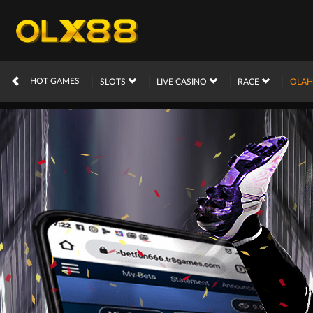
HOT GAMES
SLOTS
LIVE CASINO
RACE
OLA