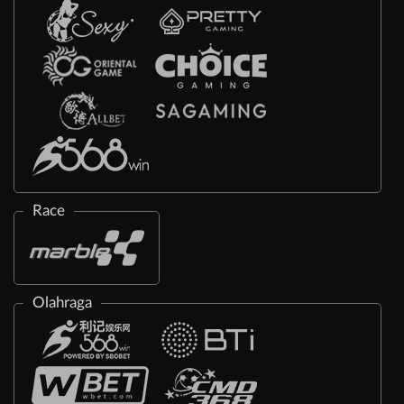
Race
Olahraga