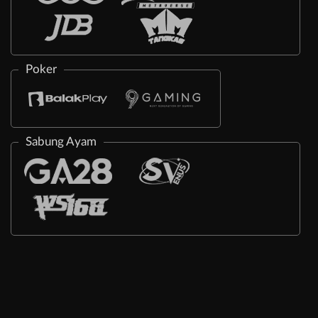
Poker
Sabung Ayam