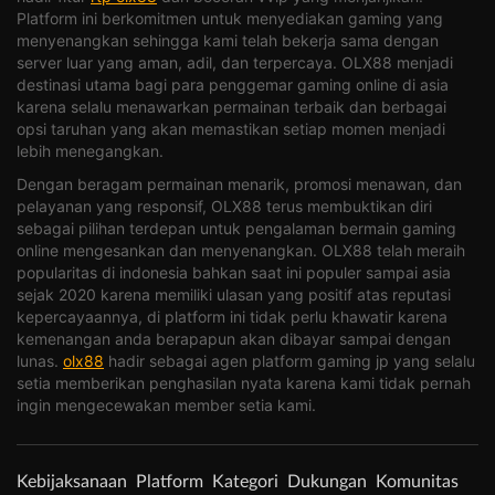
Platform ini berkomitmen untuk menyediakan gaming yang
menyenangkan sehingga kami telah bekerja sama dengan
server luar yang aman, adil, dan terpercaya. OLX88 menjadi
destinasi utama bagi para penggemar gaming online di asia
karena selalu menawarkan permainan terbaik dan berbagai
opsi taruhan yang akan memastikan setiap momen menjadi
lebih menegangkan.
Dengan beragam permainan menarik, promosi menawan, dan
pelayanan yang responsif, OLX88 terus membuktikan diri
sebagai pilihan terdepan untuk pengalaman bermain gaming
online mengesankan dan menyenangkan. OLX88 telah meraih
popularitas di indonesia bahkan saat ini populer sampai asia
sejak 2020 karena memiliki ulasan yang positif atas reputasi
kepercayaannya, di platform ini tidak perlu khawatir karena
kemenangan anda berapapun akan dibayar sampai dengan
lunas.
olx88
hadir sebagai agen platform gaming jp yang selalu
setia memberikan penghasilan nyata karena kami tidak pernah
ingin mengecewakan member setia kami.
Kebijaksanaan
Platform
Kategori
Dukungan
Komunitas