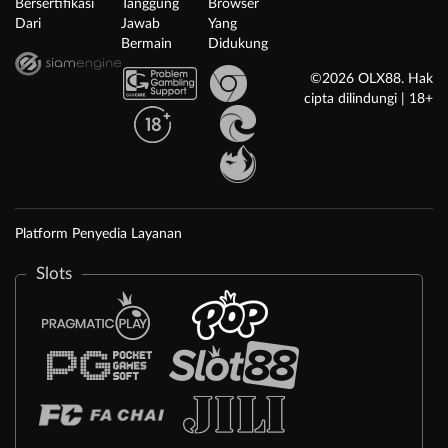
Bersertifikasi
Tanggung
Browser
Dari
Jawab
Yang
Bermain
Didukung
©2026 OLX88. Hak
cipta dilindungi | 18+
Platform Penyedia Layanan
Slots