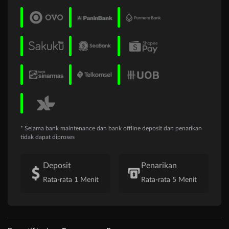
* Selama bank maintenance dan bank offline deposit dan penarikan
tidak dapat diproses
Deposit
Penarikan
Rata-rata 1 Menit
Rata-rata 5 Menit