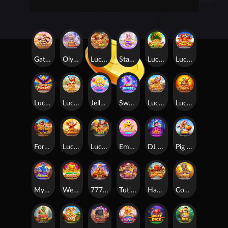
Gates of Olympus POP
Olympus Wins
Lucky Tiger 1000
Starlight Wins
Lucky Fortune Tree
Lucky Panda
Lucky Phoenix
Lucky Bull
Jelly Candy
Sweet Burst
Lucky MonKey
Lucky Tiger
Fortunes of Aztec
Lucky Mouse
Lucky Tiger Gold Ultimate
Emotiwins
DJ Neko
Pig Farm
Mystic Wishes
Wealthy Frog
777 Rush
Tut's Treasure Tower
Happy Dragon
Code of Cairo