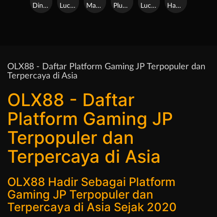
Dino Drop
Lucky Dog
Master Gems
Plushie Wins
Lucky Dice
Happy Nets
OLX88 - Daftar Platform Gaming JP Terpopuler dan
Terpercaya di Asia
OLX88 - Daftar
Platform Gaming JP
Terpopuler dan
Terpercaya di Asia
OLX88 Hadir Sebagai Platform
Gaming JP Terpopuler dan
Terpercaya di Asia Sejak 2020