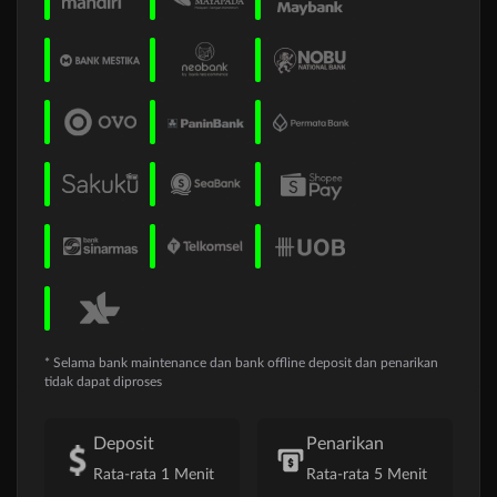
* Selama bank maintenance dan bank offline deposit dan penarikan
tidak dapat diproses
Deposit
Penarikan
Rata-rata 1 Menit
Rata-rata 5 Menit