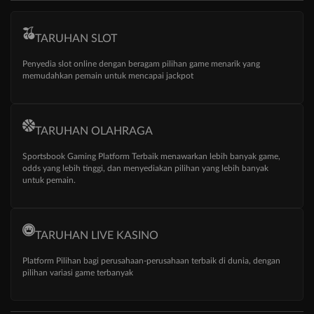
TARUHAN SLOT
Penyedia slot online dengan beragam pilihan game menarik yang
memudahkan pemain untuk mencapai jackpot
TARUHAN OLAHRAGA
Sportsbook Gaming Platform Terbaik menawarkan lebih banyak game,
odds yang lebih tinggi, dan menyediakan pilihan yang lebih banyak
untuk pemain.
TARUHAN LIVE KASINO
Platform Pilihan bagi perusahaan-perusahaan terbaik di dunia, dengan
pilihan variasi game terbanyak